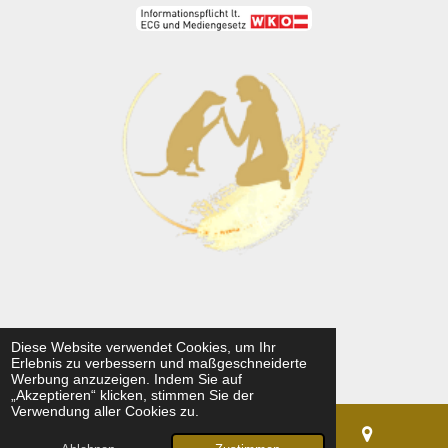
o
r
a
k
a
m
m
Diese Website verwendet Cookies, um Ihr
1
2
3
4
5
B
B
Erlebnis zu verbessern und maßgeschneiderte
S
S
S
S
S
e
e
5 Stimmen
Werbung anzuzeigen. Indem Sie auf
t
t
t
t
t
w
„Akzeptieren“ klicken, stimmen Sie der
e
e
e
e
e
e
w
Verwendung aller Cookies zu.
r
r
r
r
r
r
e
n
n
n
n
n
t
r
e
e
e
e
u