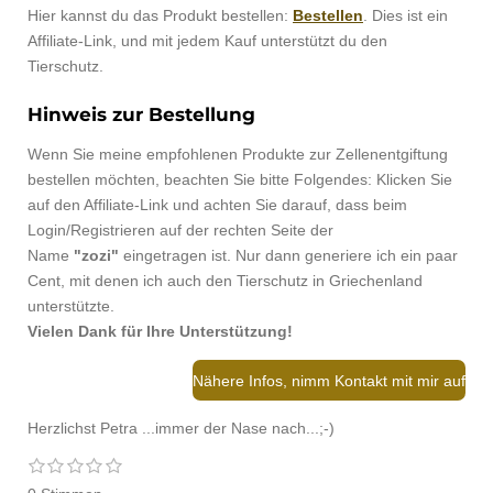
Hier kannst du das Produkt bestellen:
Bestellen
. Dies ist ein
Affiliate-Link, und mit jedem Kauf unterstützt du den
Tierschutz.
Hinweis zur Bestellung
Wenn Sie meine empfohlenen Produkte zur Zellenentgiftung
bestellen möchten, beachten Sie bitte Folgendes: Klicken Sie
auf den Affiliate-Link und achten Sie darauf, dass beim
Login/Registrieren auf der rechten Seite der
Name
"zozi"
eingetragen ist. Nur dann generiere ich ein paar
Cent, mit denen ich auch den Tierschutz in Griechenland
unterstützte.
Vielen Dank für Ihre Unterstützung!
Nähere Infos, nimm Kontakt mit mir auf
Herzlichst Petra ...immer der Nase nach...;-)
1
2
3
4
5
B
B
S
S
S
S
S
e