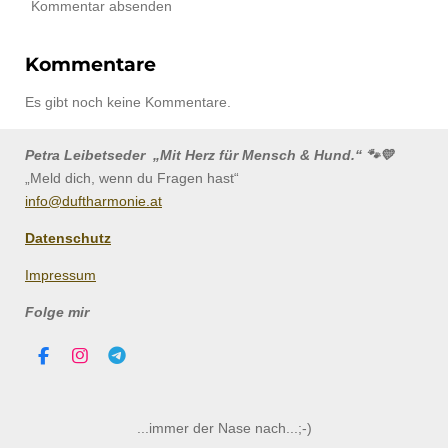
Kommentar absenden
Kommentare
Es gibt noch keine Kommentare.
Petra Leibetseder „Mit Herz für Mensch & Hund.“ 🐾💛
„Meld dich, wenn du Fragen hast“
info@duftharmonie.at
Datenschutz
Impressum
Folge mir
F
I
T
a
n
e
c
s
l
e
t
e
b
a
g
...immer der Nase nach...;-)
o
g
r