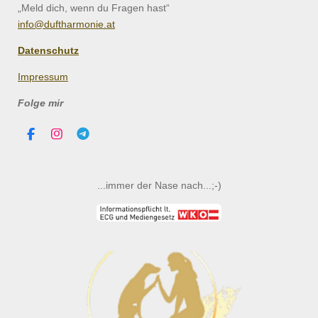
„Meld dich, wenn du Fragen hast“
info@duftharmonie.at
Datenschutz
Impressum
Folge mir
F
I
T
a
n
e
c
s
l
e
t
e
b
a
g
...immer der Nase nach...;-)
o
g
r
o
r
a
k
a
m
m